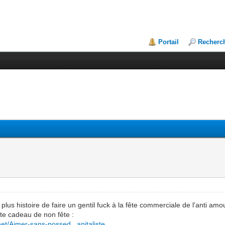
Portail
Recherc
, plus histoire de faire un gentil fuck à la fête commerciale de l'anti a
tte cadeau de non fête :
.net/Aimer-sans-possed...apitaliste