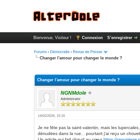
Bienvenue, Visiteur !
Connexion
S’enregistrer
Forums
›
Démocratie
›
Revue de Presse
Changer l'amour pour changer le monde ?
Moyenne : 0 (0 vote(s))
1
2
3
4
5
Changer l'amour pour changer le monde ?
NGNMdole
Administrator
14/02/2026, 15:15
Je ne fête pas la saint-valentin, mais les lupercales
dénudées dans la rue... pourtant j'ai reçu un choue
Un article qui fait chaud au cœur
https://reporterre