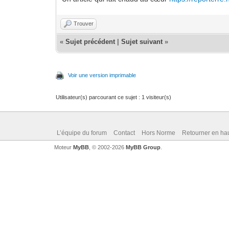
Trouver
«
Sujet précédent
|
Sujet suivant
»
Voir une version imprimable
Utilisateur(s) parcourant ce sujet : 1 visiteur(s)
L’équipe du forum
Contact
Hors Norme
Retourner en ha
Moteur
MyBB
, © 2002-2026
MyBB Group
.